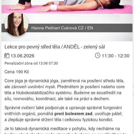
Hanna Pekhart Cukrová CZ / EN
Lekce pro pevný střed těla / ANDĚL - zelený sál
13.06.2026
11:30 - 12:30
Penalizační zóna od 13.06 07:30
Cena
190 Kč
Core jóga je dynamická jóga, zaměřená na posílení středu těla,
ale zároveň uvolnění mysli. Předmětem je posílení našeho core
těla a hlubokostabilizačího systému. Budeme se soustředít na
sílu, rovnováhu, koordinaci, ale také na práci s dechem.
Správné cvičení také podporuje a upravuje správné fungování
vnitřních orgánů, pomáhá
proti bolestem zad
, uvolňuje páteř,
a zlepšuje správné držení těla i celkovou fyzickou kondici.
Je to taková dynamická meditace v pohybu, kdy necháme na