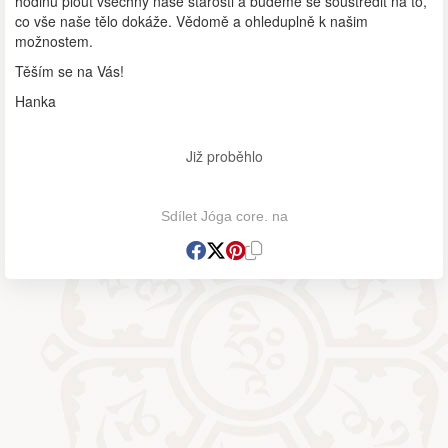
hodinu plout všechny naše starosti a budeme se soustředit na to,
co vše naše tělo dokáže. Vědomě a ohleduplně k našim
možnostem.
Těším se na Vás!
Hanka
Již proběhlo
Sdílet Jóga core. na