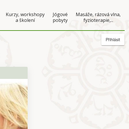
Kurzy, workshopy
Jógové
Masáže, rázová vlna,
a školení
pobyty
fyzioterapie,...
Přihlásit