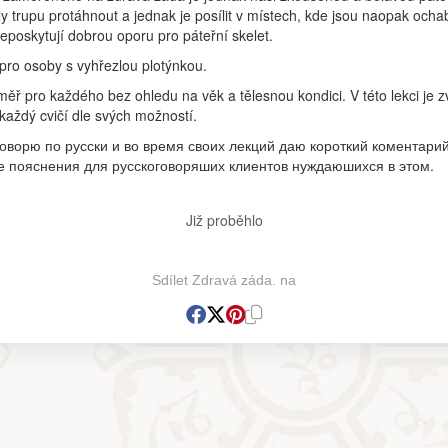
y trupu protáhnout a jednak je posílit v místech, kde jsou naopak ocha
eposkytují dobrou oporu pro páteřní skelet.
pro osoby s vyhřezlou plotýnkou.
ěř pro každého bez ohledu na věk a tělesnou kondici. V této lekci je zv
 každý cvičí dle svých možností.
оворю по русски и во время своих лекций даю короткий коментарий
 пояснения для русскоговоряших клиентов нуждаюшихся в этом.
Již proběhlo
Sdílet Zdravá záda. na