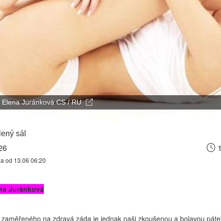
Elena Juránková CS / RU
ený sál
26
1
na od 13.06 06:20
na Juránková
 zaměřeného na zdravá záda je jednak naši zkoušenou a bolavou páteř