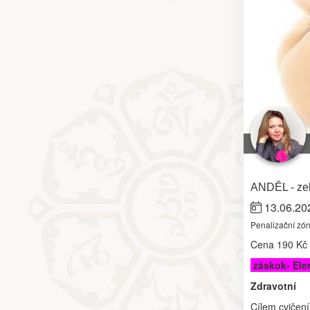
ANDĚL - zel
13.06.20
Penalizační zó
Cena
190 Kč
záskok- Ele
Zdravotní
Cílem cvičení