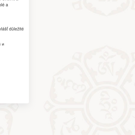
blé a
lášť důležité
 и