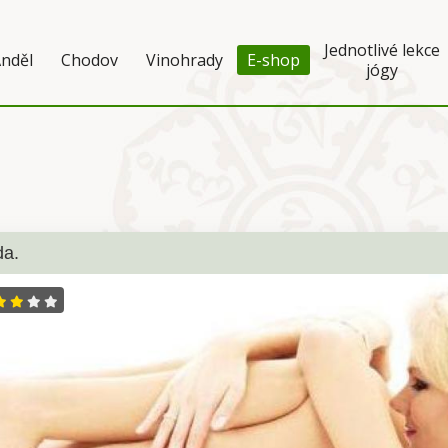
Jednotlivé lekce
nděl
Chodov
Vinohrady
E-shop
jógy
da.