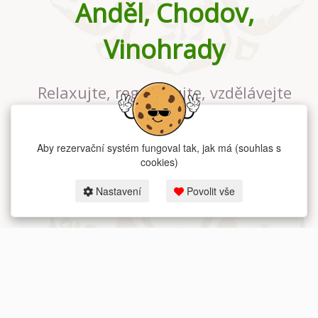
Anděl, Chodov,
Vinohrady
Relaxujte, regenerujte, vzdělávejte
se v největším jógovém studiu v
Praze
Aby rezervační systém fungoval tak, jak má (souhlas s
cookies)
Nastavení
Povolit vše
2026 dum-jogy.cz & fitness-rezervace.cz - Všechna práva vyhrazena.
Zásady ochrany osobních údajů
zde.
Rezervační systém
pro Dům jógy v Praze.
Moje cookies nastavení.