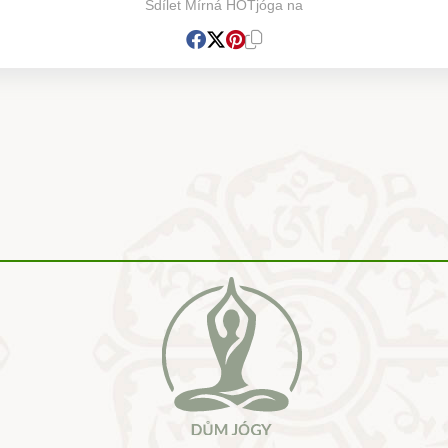
Sdílet Mírná HOTjóga na