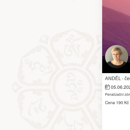
ANDĚL - čer
05.06.20
Penalizační zó
Cena
190 Kč