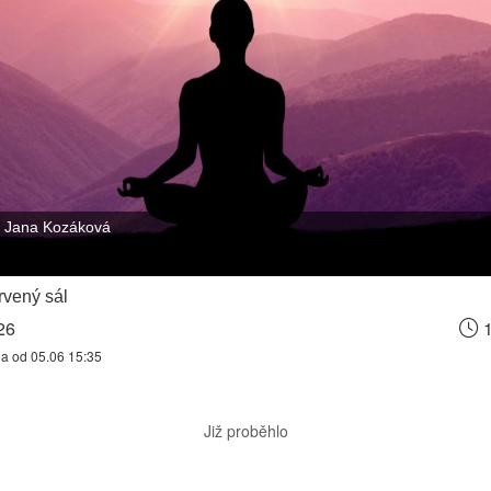
Jana Kozáková
vený sál
26
1
na od 05.06 15:35
Již proběhlo