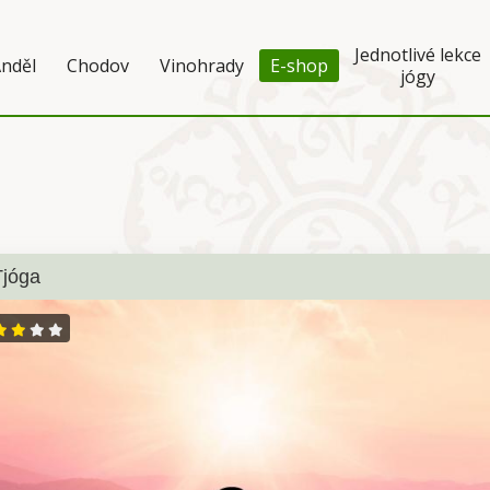
Jednotlivé lekce
nděl
Chodov
Vinohrady
E-shop
jógy
jóga