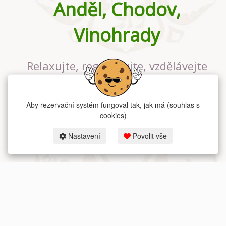
Anděl, Chodov,
Vinohrady
Relaxujte, regenerujte, vzdělávejte
se v největším jógovém studiu v
Praze
Aby rezervační systém fungoval tak, jak má (souhlas s
cookies)
Nastavení
Povolit vše
2026 dum-jogy.cz & fitness-rezervace.cz - Všechna práva vyhrazena.
Zásady ochrany osobních údajů
zde.
Rezervační systém
pro Dům jógy v Praze.
Moje cookies nastavení.