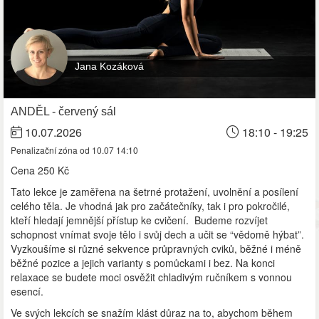
Jana Kozáková
ANDĚL - červený sál
10.07.2026
18:10 - 19:25
Penalizační zóna od 10.07 14:10
Cena
250 Kč
Tato lekce je zaměřena na šetrné protažení, uvolnění a posílení
celého těla. Je vhodná jak pro začátečníky, tak i pro pokročilé,
kteří hledají jemnější přístup ke cvičení. Budeme rozvíjet
schopnost vnímat svoje tělo i svůj dech a učit se “vědomě hýbat”.
Vyzkoušíme si různé sekvence průpravných cviků, běžné i méně
běžné pozice a jejich varianty s pomůckami i bez. Na konci
relaxace se budete moci osvěžit chladivým ručníkem s vonnou
esencí.
Ve svých lekcích se snažím klást důraz na to, abychom během