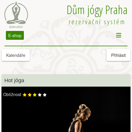
Dům jógy Praha
rezervační systém
E-shop
Kalendáře
Přihlásit
Hot jóga
Obtížnost