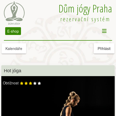
Dům jógy Praha
rezervační systém
E-shop
Kalendáře
Přihlásit
Hot jóga
Obtížnost