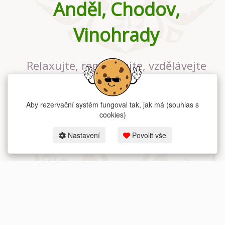
Anděl, Chodov,
Vinohrady
Relaxujte, regenerujte, vzdělávejte
se v největším jógovém studiu v
Praze
Aby rezervační systém fungoval tak, jak má (souhlas s
cookies)
Nastavení
Povolit vše
2026 dum-jogy.cz & fitness-rezervace.cz - Všechna práva vyhrazena.
Zásady ochrany osobních údajů
zde.
Rezervační systém
pro Dům jógy v Praze.
Moje cookies nastavení.