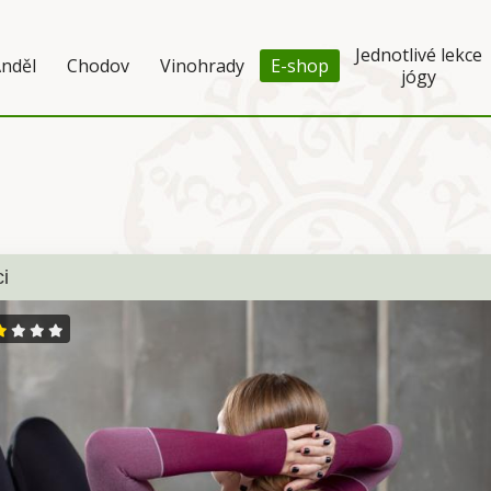
Jednotlivé lekce
nděl
Chodov
Vinohrady
E-shop
jógy
ci