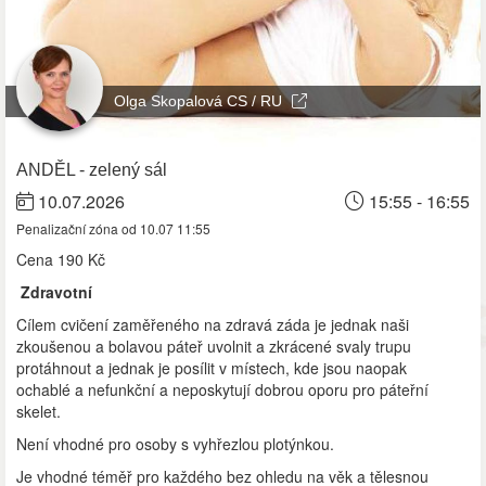
Olga Skopalová CS / RU
ANDĚL - zelený sál
10.07.2026
15:55 - 16:55
Penalizační zóna od 10.07 11:55
Cena
190 Kč
Zdravotní
Cílem cvičení zaměřeného na zdravá záda je jednak naši
zkoušenou a bolavou páteř uvolnit a zkrácené svaly trupu
protáhnout a jednak je posílit v místech, kde jsou naopak
ochablé a nefunkční a neposkytují dobrou oporu pro páteřní
skelet.
Není vhodné pro osoby s vyhřezlou plotýnkou.
Je vhodné téměř pro každého bez ohledu na věk a tělesnou