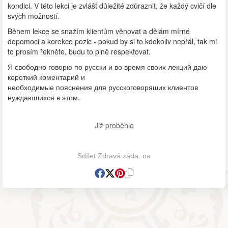
kondici. V této lekci je zvlášť důležité zdůraznit, že každý cvičí dle
svých možností.
Během lekce se snažím klientům věnovat a dělám mírné
dopomoci a korekce pozic - pokud by si to kdokoliv nepřál, tak mi
to prosím řekněte, budu to plně respektovat.
Я свободно говорю по русски и во время своих лекций даю
короткий коментарий и
необходимые пояснения для русскоговоряших клиентов
нуждаюшихся в этом.
Již proběhlo
Sdílet Zdravá záda. na