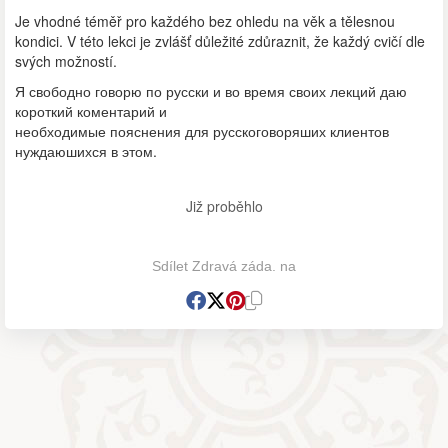
Je vhodné téměř pro každého bez ohledu na věk a tělesnou
kondici. V této lekci je zvlášť důležité zdůraznit, že každý cvičí dle
svých možností.
Я свободно говорю по русски и во время своих лекций даю
короткий коментарий и
необходимые пояснения для русскоговоряших клиентов
нуждаюшихся в этом.
Již proběhlo
Sdílet Zdravá záda. na