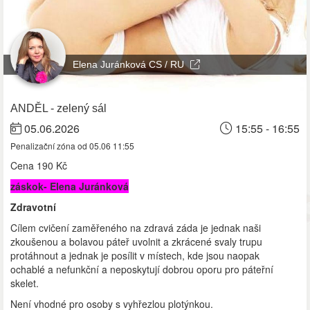
Elena Juránková CS / RU
ANDĚL - zelený sál
05.06.2026
15:55 - 16:55
Penalizační zóna od 05.06 11:55
Cena
190 Kč
záskok- Elena Juránková
Zdravotní
Cílem cvičení zaměřeného na zdravá záda je jednak naši
zkoušenou a bolavou páteř uvolnit a zkrácené svaly trupu
protáhnout a jednak je posílit v místech, kde jsou naopak
ochablé a nefunkční a neposkytují dobrou oporu pro páteřní
skelet.
Není vhodné pro osoby s vyhřezlou plotýnkou.