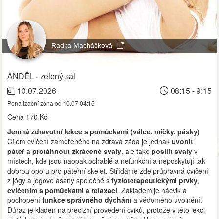
Radka Macháčková
ANDĚL - zelený sál
10.07.2026
08:15 - 9:15
Penalizační zóna od 10.07 04:15
Cena
170 Kč
Jemná zdravotní lekce s pomůckami (válce, míčky, pásky)
Cílem cvičení zaměřeného na zdravá záda je jednak
uvonit
páteř
a
protáhnout zkrácené svaly
, ale také
posílit svaly
v
místech, kde jsou naopak ochablé a nefunkční a neposkytují tak
dobrou oporu pro páteřní skelet. Střídáme zde průpravná cvičení
z jógy a jógové ásany společně s
fyzioterapeutickými prvky
,
cvičením s pomůckami a relaxací
. Základem je nácvik a
pochopení
funkce správného dýchání
a vědomého uvolnění.
Důraz je kladen na precizní provedení cviků, protože v této lekci