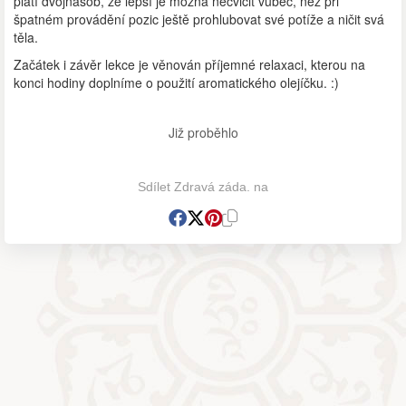
platí dvojnásob, že lepší je možná necvičit vůbec, než při
špatném provádění pozic ještě prohlubovat své potíže a ničit svá
těla.
Začátek i závěr lekce je věnován příjemné relaxaci, kterou na
konci hodiny doplníme o použití aromatického olejíčku. :)
Již proběhlo
Sdílet Zdravá záda. na