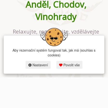
Anděl, Chodov,
Vinohrady
Relaxujte, regenerujte, vzdělávejte
se v největším jógovém studiu v
Praze
Aby rezervační systém fungoval tak, jak má (souhlas s
cookies)
Nastavení
Povolit vše
2026 dum-jogy.cz & fitness-rezervace.cz - Všechna práva vyhrazena.
Zásady ochrany osobních údajů
zde.
Rezervační systém
pro Dům jógy v Praze.
Moje cookies nastavení.