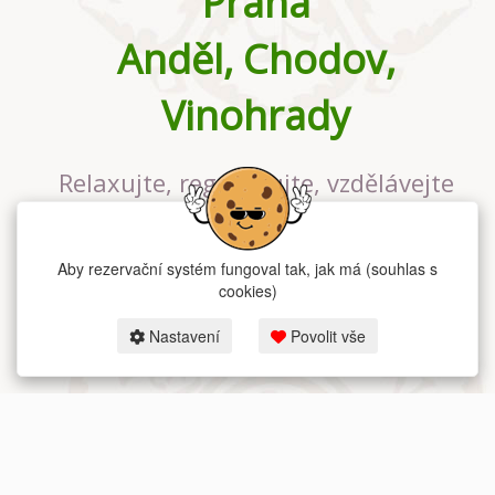
Praha
Anděl, Chodov,
Vinohrady
Relaxujte, regenerujte, vzdělávejte
se v největším jógovém studiu v
Praze
Aby rezervační systém fungoval tak, jak má (souhlas s
cookies)
Nastavení
Povolit vše
2026 dum-jogy.cz & fitness-rezervace.cz - Všechna práva vyhrazena.
Zásady ochrany osobních údajů
zde.
Rezervační systém
pro Dům jógy v Praze.