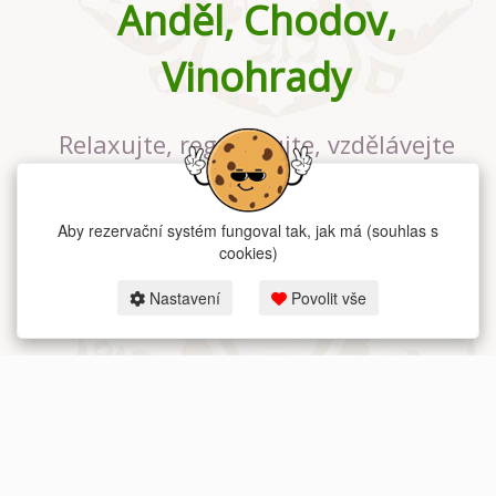
Anděl, Chodov,
Vinohrady
Relaxujte, regenerujte, vzdělávejte
se v největším jógovém studiu v
Praze
Aby rezervační systém fungoval tak, jak má (souhlas s
cookies)
Nastavení
Povolit vše
2026 dum-jogy.cz & fitness-rezervace.cz - Všechna práva vyhrazena.
Zásady ochrany osobních údajů
zde.
Rezervační systém
pro Dům jógy v Praze.
Moje cookies nastavení.