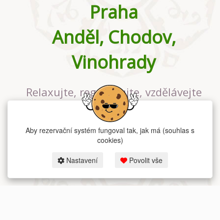
Praha
Anděl, Chodov,
Vinohrady
Relaxujte, regenerujte, vzdělávejte
se v největším jógovém studiu v
Praze
Aby rezervační systém fungoval tak, jak má (souhlas s
cookies)
Nastavení
Povolit vše
2026 dum-jogy.cz & fitness-rezervace.cz - Všechna práva vyhrazena.
Zásady ochrany osobních údajů
zde.