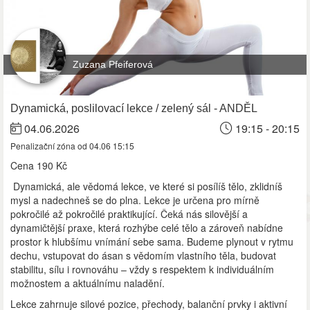
Zuzana Pfeiferová
Dynamická, poslilovací lekce / zelený sál - ANDĚL
04.06.2026
19:15 - 20:15
Penalizační zóna od 04.06 15:15
Cena
190 Kč
Dynamická, ale vědomá lekce, ve které si posílíš tělo, zklidníš
mysl a nadechneš se do plna.
Lekce je určena pro mírně
pokročilé až pokročilé praktikující. Čeká nás silovější a
dynamičtější praxe, která rozhýbe celé tělo a zároveň nabídne
prostor k hlubšímu vnímání sebe sama. Budeme plynout v rytmu
dechu, vstupovat do ásan s vědomím vlastního těla, budovat
stabilitu, sílu i rovnováhu – vždy s respektem k individuálním
možnostem a aktuálnímu naladění.
Lekce zahrnuje silové pozice, přechody, balanční prvky i aktivní