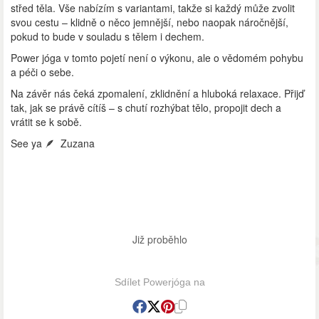
střed těla. Vše nabízím s variantami, takže si každý může zvolit
svou cestu – klidně o něco jemnější, nebo naopak náročnější,
pokud to bude v souladu s tělem i dechem.
Power jóga v tomto pojetí není o výkonu, ale o vědomém pohybu
a péči o sebe.
Na závěr nás čeká zpomalení, zklidnění a hluboká relaxace. Přijď
tak, jak se právě cítíš – s chutí rozhýbat tělo, propojit dech a
vrátit se k sobě.
See ya
🪶 Zuzana
Již proběhlo
Sdílet Powerjóga na