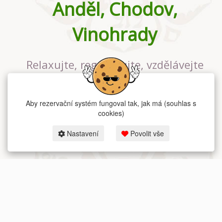
Anděl, Chodov,
Vinohrady
Relaxujte, regenerujte, vzdělávejte
se v největším jógovém studiu v
Praze
Aby rezervační systém fungoval tak, jak má (souhlas s
cookies)
Nastavení
Povolit vše
2026 dum-jogy.cz & fitness-rezervace.cz - Všechna práva vyhrazena.
Zásady ochrany osobních údajů
zde.
Rezervační systém
pro Dům jógy v Praze.
Moje cookies nastavení.