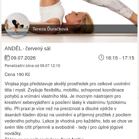
Tereza Ďuračková
ANDĚL - červený sál
09.07.2026
16:15 - 17:15
Penalizační zóna od 09.07 12:15
Cena
190 Kč
Vinjása jóga představuje skvělý prostředek pro celkové uvolnění
těla i mysli. Zvyšuje flexibilitu, mobilitu, schopnost koordinace
pohybů a vnímání vlastního těla. Je mocným nástrojem pro
kreativní sebevyjádření a posílení lásky k vlastnímu fyzickému
tělu. Při praxi je více než na preciznost a dlouhé výdrže v
ásanách kladen důraz na uvolnění a příjemný prožitek z pocitem
vedeného pohybu. Lekce je vhodná pro každého, kdo se chce ve
svém těle cítit příjemně a svobodně - tedy i pro úplné jógové
nováčky.