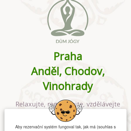
Praha
Anděl, Chodov,
Vinohrady
Relaxujte, regenerujte, vzdělávejte
se v největším jógovém studiu v
Praze
Aby rezervační systém fungoval tak, jak má (souhlas s