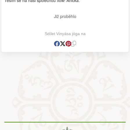
Těším se na naši společnou flow! Anička.
Již proběhlo
Sdílet Vinyása jóga na