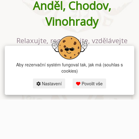
Anděl, Chodov,
Vinohrady
Relaxujte, regenerujte, vzdělávejte
se v největším jógovém studiu v
Praze
Aby rezervační systém fungoval tak, jak má (souhlas s
cookies)
Nastavení
Povolit vše
2026 dum-jogy.cz & fitness-rezervace.cz - Všechna práva vyhrazena.
Zásady ochrany osobních údajů
zde.
Rezervační systém
pro Dům jógy v Praze.
Moje cookies nastavení.