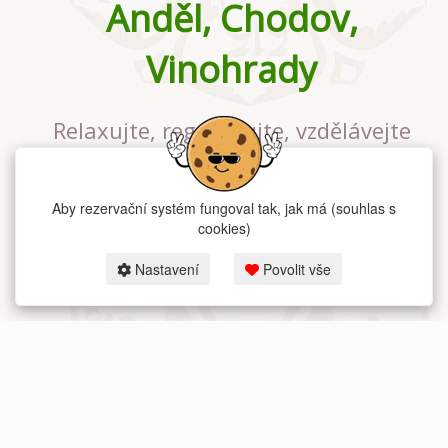
Anděl, Chodov,
Vinohrady
Relaxujte, regenerujte, vzdělávejte
se v největším jógovém studiu v
Praze
Aby rezervační systém fungoval tak, jak má (souhlas s
cookies)
Nastavení
Povolit vše
2026 dum-jogy.cz & fitness-rezervace.cz - Všechna práva vyhrazena.
Zásady ochrany osobních údajů
zde.
Rezervační systém
pro Dům jógy v Praze.
Moje cookies nastavení.