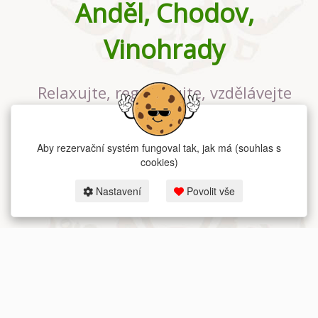
Anděl, Chodov,
Vinohrady
Relaxujte, regenerujte, vzdělávejte
se v největším jógovém studiu v
Praze
Aby rezervační systém fungoval tak, jak má (souhlas s
cookies)
Nastavení
Povolit vše
2026 dum-jogy.cz & fitness-rezervace.cz - Všechna práva vyhrazena.
Zásady ochrany osobních údajů
zde.
Rezervační systém
pro Dům jógy v Praze.
Moje cookies nastavení.