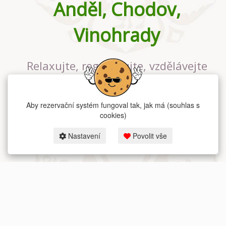
Anděl, Chodov,
Vinohrady
Relaxujte, regenerujte, vzdělávejte
se v největším jógovém studiu v
Praze
Aby rezervační systém fungoval tak, jak má (souhlas s
cookies)
Nastavení
Povolit vše
2026 dum-jogy.cz & fitness-rezervace.cz - Všechna práva vyhrazena.
Zásady ochrany osobních údajů
zde.
Rezervační systém
pro Dům jógy v Praze.
Moje cookies nastavení.