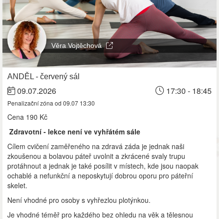
Věra Vojtěchová
ANDĚL - červený sál
09.07.2026
17:30 - 18:45
Penalizační zóna od 09.07 13:30
Cena
190 Kč
Zdravotní - lekce není ve vyhřátém sále
Cílem cvičení zaměřeného na zdravá záda je jednak naši
zkoušenou a bolavou páteř uvolnit a zkrácené svaly trupu
protáhnout a jednak je také posílit v místech, kde jsou naopak
ochablé a nefunkční a neposkytují dobrou oporu pro páteřní
skelet.
Není vhodné pro osoby s vyhřezlou plotýnkou.
Je vhodné téměř pro každého bez ohledu na věk a tělesnou