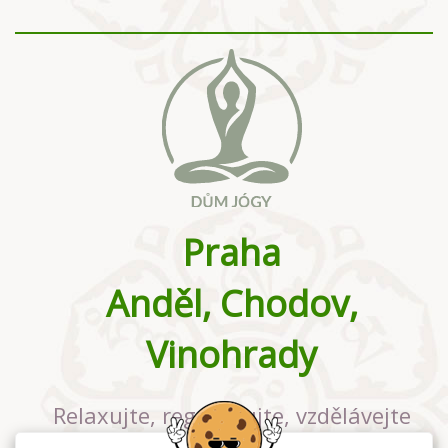
Praha
Anděl, Chodov,
Vinohrady
Relaxujte, regenerujte, vzdělávejte
se v největším jógovém studiu v