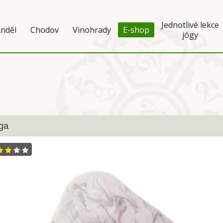
Jednotlivé lekce
nděl
Chodov
Vinohrady
E-shop
jógy
ga