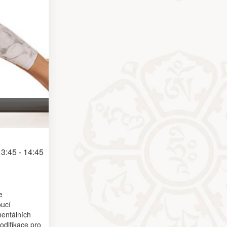
3:45 - 14:45
e
oucí
mentálních
odifikace pro