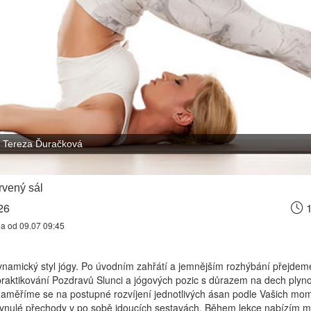
Tereza Ďuračková
vený sál
26
1
na od 09.07 09:45
ynamický styl jógy. Po úvodním zahřátí a jemnějším rozhýbání přejdem
raktikování Pozdravů Slunci a jógových pozic s důrazem na dech plyn
aměříme se na postupné rozvíjení jednotlivých ásan podle Vašich mo
lynulé přechody v po sobě jdoucích sestavách. Během lekce nabízím m