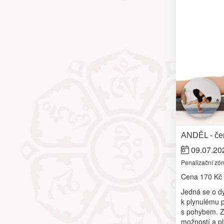
ANDĚL - čer
09.07.20
Penalizační zó
Cena
170 Kč
Jedná se o d
k plynulému p
s pohybem. Z
možností a p