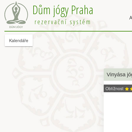
Dům jógy Praha
A
rezervační systém
Kalendáře
Vinyása jó
Obtížnost