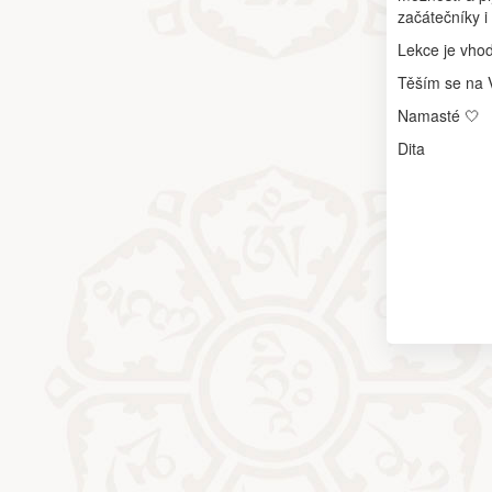
začátečníky i
Lekce je vhod
Těším se na V
Namasté 🤍
Dita