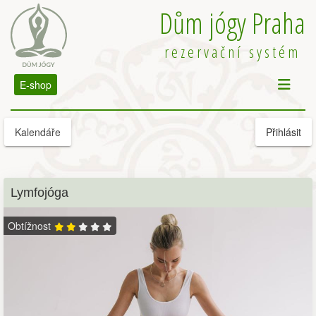
Dům jógy Praha
rezervační systém
E-shop
Kalendáře
Přihlásit
Lymfojóga
Obtížnost