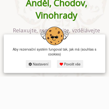
Anděl, Chodov,
Vinohrady
Relaxujte, regenerujte, vzdělávejte
se v největším jógovém studiu v
Praze
Aby rezervační systém fungoval tak, jak má (souhlas s
cookies)
Nastavení
Povolit vše
2026 dum-jogy.cz & fitness-rezervace.cz - Všechna práva vyhrazena.
Zásady ochrany osobních údajů
zde.
Rezervační systém
pro Dům jógy v Praze.
Moje cookies nastavení.