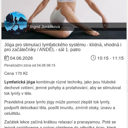
Ingrid Jurášková
Jóga pro stimulaci lymfatického systému - klidná, vhodná i
pro začátečníky / ANDĚL - sál 1. patro
04.06.2026
10:15 - 11:15
Penalizační zóna od 04.06 06:15
Cena
170 Kč
Lymfatická jóga
kombinuje různé techniky, jako jsou hluboké
dechové cvičení, jemné pohyby a protahování, aby se stimuloval
tok lymfy v těle.
Pravidelná praxe lymfo jógy může pomoci zlepšit tok lymfy,
podpořit detoxikaci těla, posílit imunitu, zmírnit otoky, únavu a
celulitidu.
Začátek lekce začíná krátkou relaxací a pranayamou. Poté se
jemně protáhneme a potom přejdeme do několika ásan, které