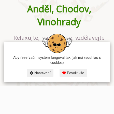
Anděl, Chodov,
Vinohrady
Relaxujte, regenerujte, vzdělávejte
se v největším jógovém studiu v
Praze
Aby rezervační systém fungoval tak, jak má (souhlas s
cookies)
Nastavení
Povolit vše
2026 dum-jogy.cz & fitness-rezervace.cz - Všechna práva vyhrazena.
Zásady ochrany osobních údajů
zde.
Rezervační systém
pro Dům jógy v Praze.