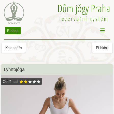
Dům jógy Praha
rezervační systém
E-shop
Kalendáře
Přihlásit
Lymfojóga
Obtížnost