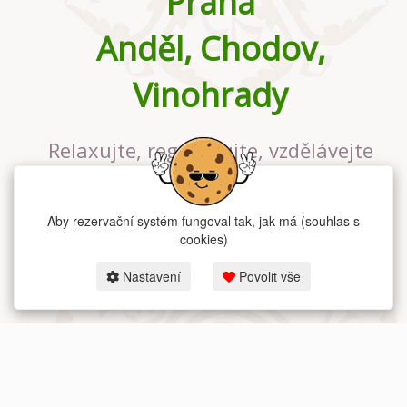
Praha
Anděl, Chodov,
Vinohrady
Relaxujte, regenerujte, vzdělávejte
se v největším jógovém studiu v
Praze
Aby rezervační systém fungoval tak, jak má (souhlas s
cookies)
Nastavení
Povolit vše
2026 dum-jogy.cz & fitness-rezervace.cz - Všechna práva vyhrazena.
Zásady ochrany osobních údajů
zde.
Rezervační systém
pro Dům jógy v Praze.