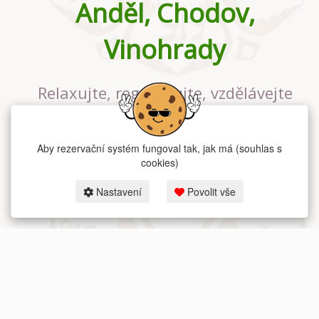
Anděl, Chodov,
Vinohrady
Relaxujte, regenerujte, vzdělávejte
se v největším jógovém studiu v
Praze
Aby rezervační systém fungoval tak, jak má (souhlas s
cookies)
Nastavení
Povolit vše
2026 dum-jogy.cz & fitness-rezervace.cz - Všechna práva vyhrazena.
Zásady ochrany osobních údajů
zde.
Rezervační systém
pro Dům jógy v Praze.
Moje cookies nastavení.