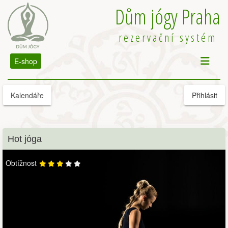
Dům jógy Praha
rezervační systém
E-shop
Kalendáře
Přihlásit
Hot jóga
Obtížnost