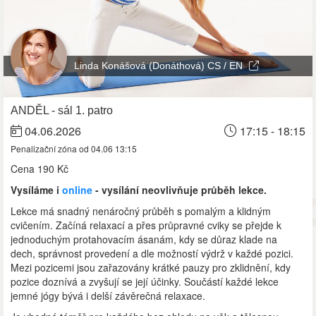
Linda Konášová (Donáthová) CS / EN
ANDĚL - sál 1. patro
04.06.2026
17:15 - 18:15
Penalizační zóna od 04.06 13:15
Cena
190 Kč
Vysíláme i
online
- vysílání neovlivňuje průběh lekce.
Lekce má snadný nenáročný průběh s pomalým a klidným
cvičením. Začíná relaxací a přes průpravné cviky se přejde k
jednoduchým protahovacím ásanám, kdy se důraz klade na
dech, správnost provedení a dle možností výdrž v každé pozici.
Mezi pozicemi jsou zařazovány krátké pauzy pro zklidnění, kdy
pozice doznívá a zvyšují se její účinky. Součástí každé lekce
jemné jógy bývá i delší závěrečná relaxace.