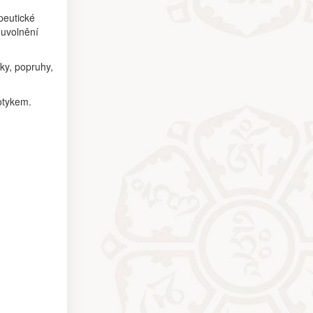
peutické
 uvolnění
ky, popruhy,
otykem.