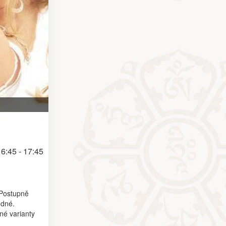
6:45 - 17:45
 Postupně
odné.
né varianty