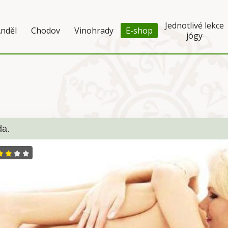
Jednotlivé lekce
nděl
Chodov
Vinohrady
E-shop
jógy
da.