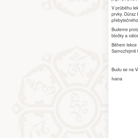
V průběhu lek
prvky. Důraz
přebytečného
Budeme protah
bločky a válc
Během lekce 
Samozřejmě b
Budu se na Vá
Ivana