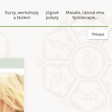
Kurzy, workshopy
Jógové
Masáže, rázová vlna,
a školení
pobyty
fyzioterapie,...
Přihlásit