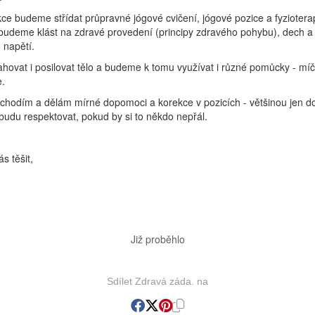
ce budeme střídat průpravné jógové cvičení, jógové pozice a fyziotera
 budeme klást na zdravé provedení (principy zdravého pohybu), dech a
 napětí.
ovat i posilovat tělo a budeme k tomu využívat i různé pomůcky - míč
e.
chodím a dělám mírné dopomoci a korekce v pozicích - většinou jen d
udu respektovat, pokud by si to někdo nepřál.
s těšit,
Již proběhlo
Sdílet Zdravá záda. na