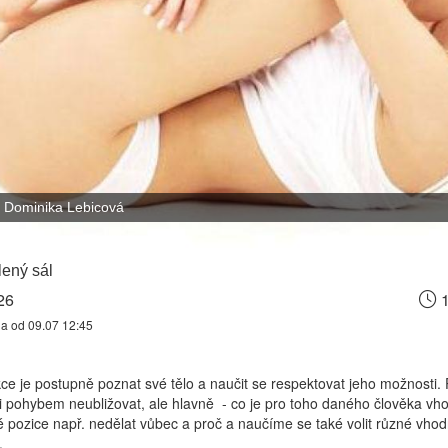
Dominika Lebicová
ený sál
26
1
na od 09.07 12:45
kce je postupně poznat své tělo a naučit se respektovat jeho možnosti.
 si pohybem neubližovat, ale hlavně - co je pro toho daného člověka vh
ré pozice např. nedělat vůbec a proč a naučíme se také volit různé vhod
c.