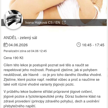
Ivana Hájková CS / EN
ANDĚL - zelený sál
04.06.2026
16:45 - 17:45
Penalizační zóna od 04.06 12:45
Cena
190 Kč
Cílem této lekce je postupně poznat své tělo a naučit se
respektovat jeho možnosti. Postupně zjistíme, jak si pohybem
neubližovat, ale hlavně - co je pro toho daného člověka vhodné.
Zjistíme, které pozice např. nedělat vůbec a proč a naučíme se
také volit různé vhodné varianty jógovýc pozic.
V průběhu lekce budeme střídat průpravné jógové cvičení,
jógové pozice a fyzioterapeutické prvky. Důraz budeme klást na
zdravé provedení (principy zdravého pohybu), dech a uvolnění
přebytečného napětí.