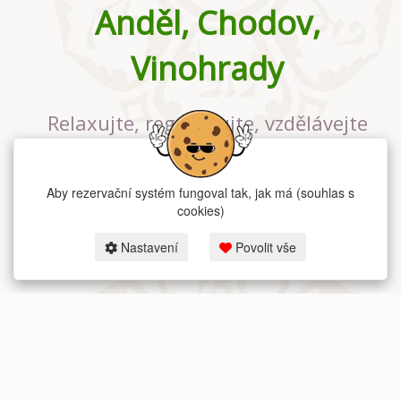
Anděl, Chodov,
Vinohrady
Relaxujte, regenerujte, vzdělávejte
se v největším jógovém studiu v
Praze
Aby rezervační systém fungoval tak, jak má (souhlas s
cookies)
Nastavení
Povolit vše
2026 dum-jogy.cz & fitness-rezervace.cz - Všechna práva vyhrazena.
Zásady ochrany osobních údajů
zde.
Rezervační systém
pro Dům jógy v Praze.