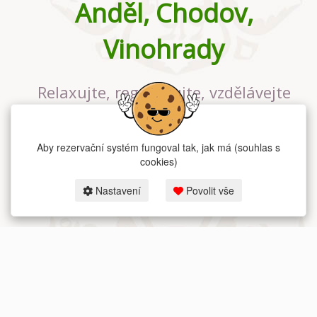
Anděl, Chodov,
Vinohrady
Relaxujte, regenerujte, vzdělávejte
se v největším jógovém studiu v
Praze
Aby rezervační systém fungoval tak, jak má (souhlas s
cookies)
Nastavení
Povolit vše
2026 dum-jogy.cz & fitness-rezervace.cz - Všechna práva vyhrazena.
Zásady ochrany osobních údajů
zde.
Rezervační systém
pro Dům jógy v Praze.
Moje cookies nastavení.