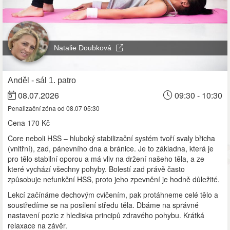
Natalie Doubková
Anděl - sál 1. patro
08.07.2026
09:30 - 10:30
Penalizační zóna od 08.07 05:30
Cena
170 Kč
Core neboli HSS – hluboký stabilizační systém tvoří svaly břicha
(vnitřní), zad, pánevního dna a bránice. Je to základna, která je
pro tělo stabilní oporou a má vliv na držení našeho těla, a ze
které vychází všechny pohyby. Bolestí zad právě často
způsobuje nefunkční HSS, proto jeho zpevnění je hodně důležité.
Lekcí začínáme dechovým cvičením, pak protáhneme celé tělo a
soustředíme se na posílení středu těla. Dbáme na správné
nastavení pozic z hlediska principů zdravého pohybu. Krátká
relaxace na závěr.