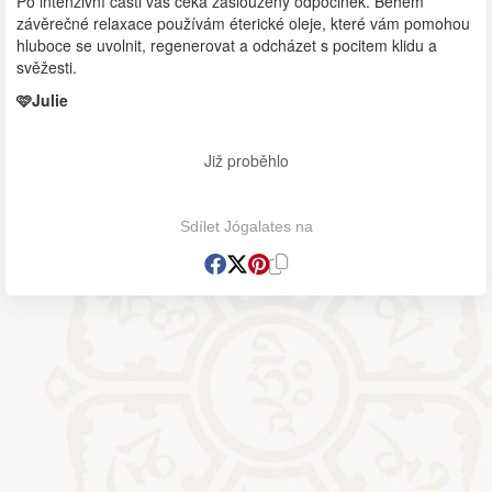
Po intenzivní části vás čeká zasloužený odpočinek. Během
závěrečné relaxace používám éterické oleje, které vám pomohou
hluboce se uvolnit, regenerovat a odcházet s pocitem klidu a
svěžesti.
🩷Julie
Již proběhlo
Sdílet Jógalates na