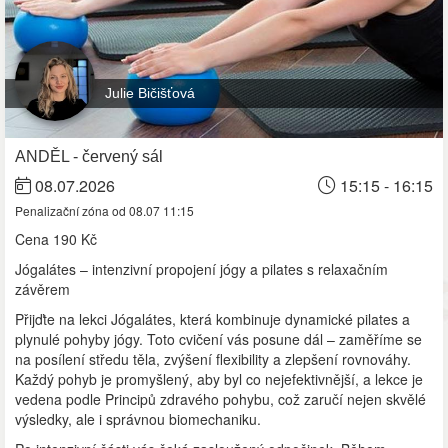
Julie Bičišťová
ANDĚL - červený sál
08.07.2026
15:15 - 16:15
Penalizační zóna od 08.07 11:15
Cena
190 Kč
Jógalátes – intenzivní propojení jógy a pilates s relaxačním
závěrem
Přijďte na lekci Jógalátes, která kombinuje dynamické pilates a
plynulé pohyby jógy. Toto cvičení vás posune dál – zaměříme se
na posílení středu těla, zvýšení flexibility a zlepšení rovnováhy.
Každý pohyb je promyšlený, aby byl co nejefektivnější, a lekce je
vedena podle Principů zdravého pohybu, což zaručí nejen skvělé
výsledky, ale i správnou biomechaniku.