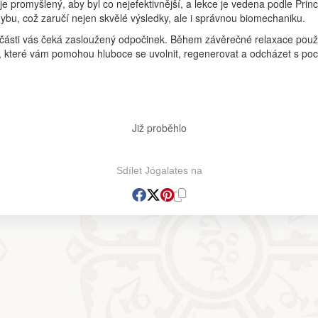
e promyšlený, aby byl co nejefektivnější, a lekce je vedena podle Princ
bu, což zaručí nejen skvělé výsledky, ale i správnou biomechaniku.
í části vás čeká zasloužený odpočinek. Během závěrečné relaxace pou
e, které vám pomohou hluboce se uvolnit, regenerovat a odcházet s poc
Již proběhlo
Sdílet Jógalates na