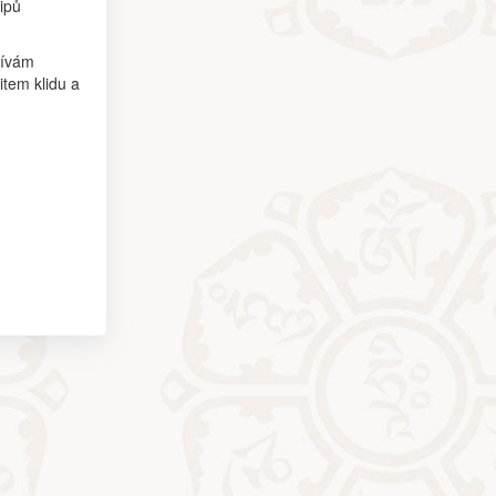
ipů
žívám
item klidu a