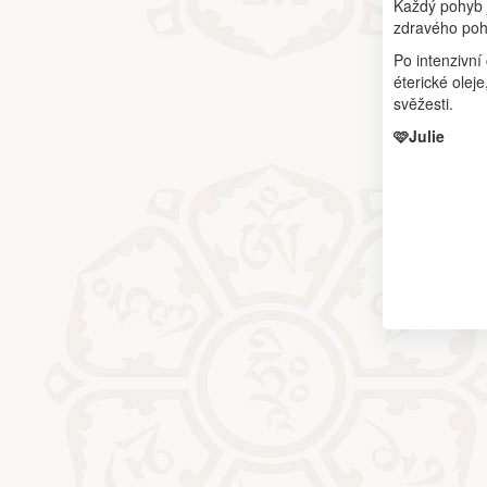
Každý pohyb j
zdravého pohy
Po intenzivn
éterické olej
svěžesti.
🩷Julie