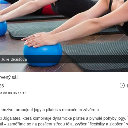
Julie Bičišťová
vený sál
26
1
na od 03.06 11:15
ntenzivní propojení jógy a pilates s relaxačním závěrem
kci Jógalátes, která kombinuje dynamické pilates a plynulé pohyby jógy. 
l – zaměříme se na posílení středu těla, zvýšení flexibility a zlepšení 