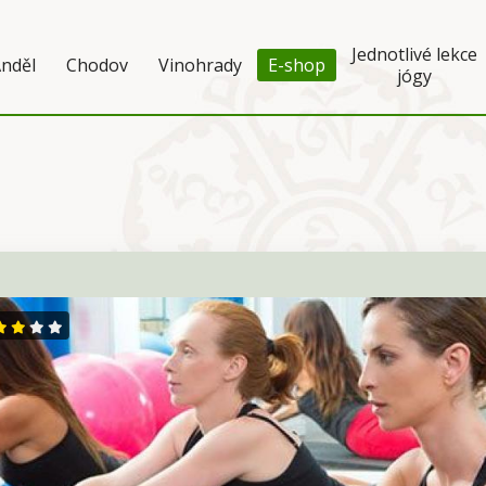
Jednotlivé lekce
nděl
Chodov
Vinohrady
E-shop
jógy