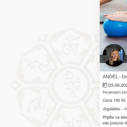
ANDĚL - čer
03.06.20
Penalizační zó
Cena
190 Kč
Jógalátes – i
Přijďte na le
vás posune dá