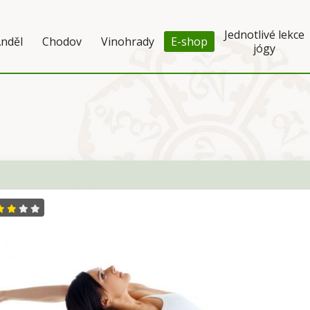
Jednotlivé lekce
nděl
Chodov
Vinohrady
E-shop
jógy