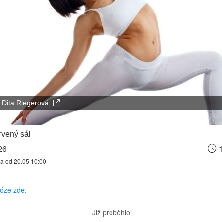
Dita Riegerová
vený sál
26
1
na od 20.05 10:00
józe zde:
Již proběhlo