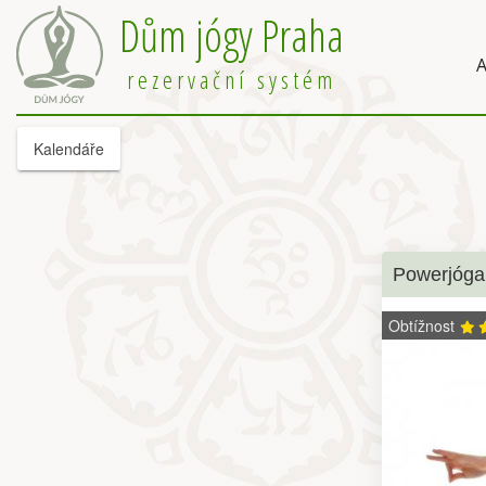
Dům jógy Praha
A
rezervační systém
Kalendáře
Powerjóga
Obtížnost