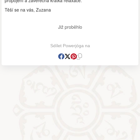
propojení a závěrečná krátká relaxace.
Těší se na vás, Zuzana
Již proběhlo
Sdílet Powerjóga na