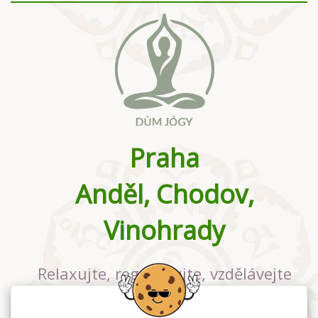
Praha
Anděl, Chodov,
Vinohrady
Relaxujte, regenerujte, vzdělávejte
se v největším jógovém studiu v
Praze