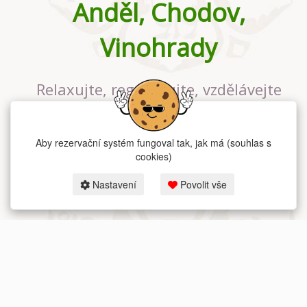
Anděl, Chodov,
Vinohrady
Relaxujte, regenerujte, vzdělávejte
se v největším jógovém studiu v
Praze
Aby rezervační systém fungoval tak, jak má (souhlas s
cookies)
Nastavení
Povolit vše
2026 dum-jogy.cz & fitness-rezervace.cz - Všechna práva vyhrazena.
Zásady ochrany osobních údajů
zde.
Rezervační systém
pro Dům jógy v Praze.
Moje cookies nastavení.