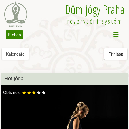
Dům jógy Praha
rezervační systém
E-shop
Kalendáře
Přihlásit
Hot jóga
Obtížnost