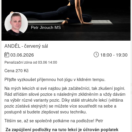
Petr Jirouch MS
ANDĚL - červený sál
03.06.2026
18:00 - 19:30
Penalizační zóna od 03.06 14:00
Cena
270 Kč
Přijďte vyzkoušet příjemnou hot-jógu v klidném tempu.
Na mých lekcích si své najdou jak začátečníci, tak zkušení jogíni.
Rád střídám silové pozice s následným zklidněním a vždy dávám
na výběr různé varianty pozic. Díky stálé struktuře lekcí (většina
pozic zůstává stejných) se můžete více soustředit na sebe a
postupně si budete zlepšovat svou techniku.
Těším se, až se společně potkáme na podložce! Petr
Za zapůjčení podložky na tuto lekci je účtován poplatek