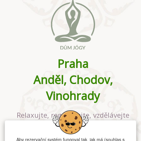
Praha
Anděl, Chodov,
Vinohrady
Relaxujte, regenerujte, vzdělávejte
se v největším jógovém studiu v
Praze
Aby rezervační systém fungoval tak, jak má (souhlas s