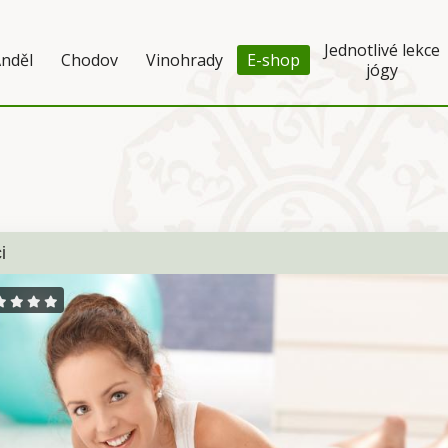
Jednotlivé lekce
nděl
Chodov
Vinohrady
E-shop
jógy
i