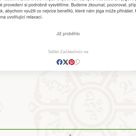
vné provedení si podrobně vysvětlíme. Budeme zkoumat, pozorovat, pří
ak, abychom využili co nejvíce benefitů, které nám jóga může přinášet.
a uvolňující relaxací.
Již proběhlo
Sdílet Začátečníci na