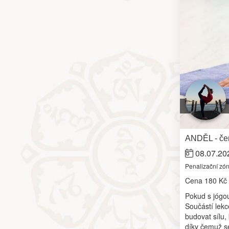
ANDĚL - čer
08.07.20
Penalizační zó
Cena
180 Kč
Pokud s jógou 
Součástí lekc
budovat sílu, 
díky čemuž se