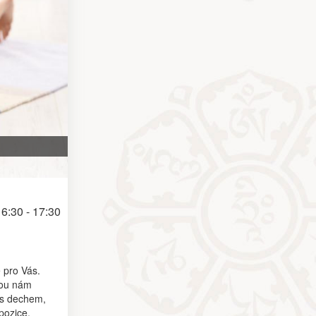
6:30 - 17:30
ě pro Vás.
hou nám
i s dechem,
pozice,