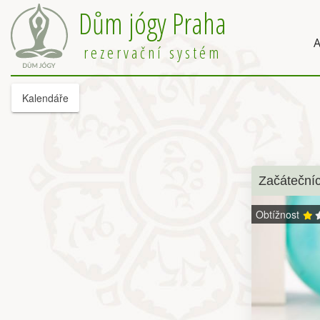
Dům jógy Praha
A
rezervační systém
Kalendáře
Začátečníc
Obtížnost