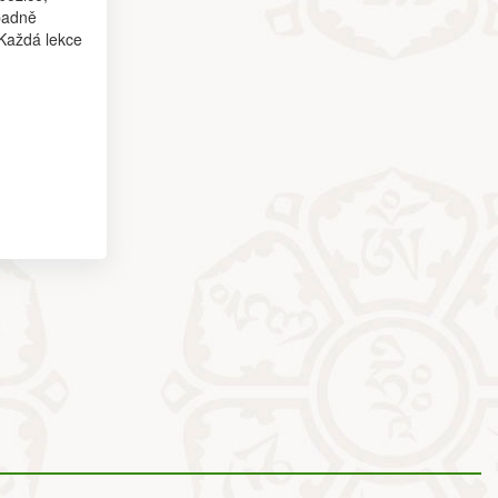
padně
 Každá lekce