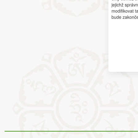
jejichž sprá
modifikovat t
bude zakončen