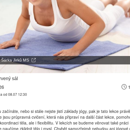
Šárka Jirků MS
vený sál
26
1
na od 08.07 12:30
začínáte, nebo si stále nejste jistí základy jógy, pak je tato lekce práv
e jsou průpravná cvičení, která nás připraví na další část lekce, pomo
koordinaci těla, ale i flexibilitu. V lekcích se budeme věnovat také prác
 naučíme zklidnit tělo i mysl. Chybět samozřejmě nebudou ani jógové 