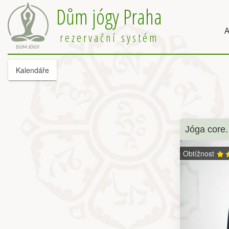
Dům jógy Praha
A
rezervační systém
Kalendáře
Jóga core.
Obtížnost