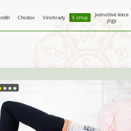
Jednotlivé lekce
nděl
Chodov
Vinohrady
E-shop
jógy