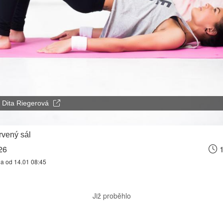
Dita Riegerová
vený sál
26
1
na od 14.01 08:45
Již proběhlo