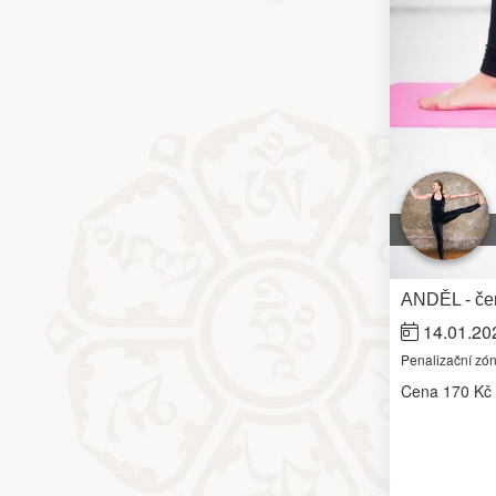
ANDĚL - čer
14.01.20
Penalizační zó
Cena
170 Kč