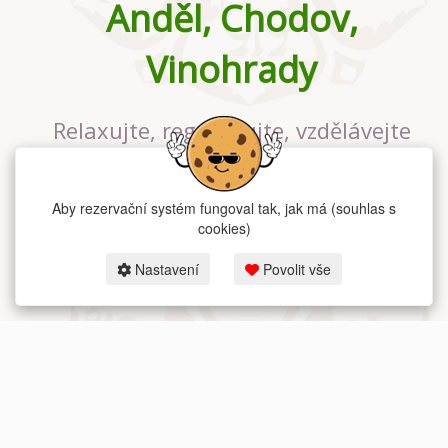
Anděl, Chodov,
Vinohrady
Relaxujte, regenerujte, vzdělávejte
se v největším jógovém studiu v
Praze
Aby rezervační systém fungoval tak, jak má (souhlas s
cookies)
Nastavení
Povolit vše
2026 dum-jogy.cz & fitness-rezervace.cz - Všechna práva vyhrazena.
Zásady ochrany osobních údajů
zde.
Rezervační systém
pro Dům jógy v Praze.
Moje cookies nastavení.