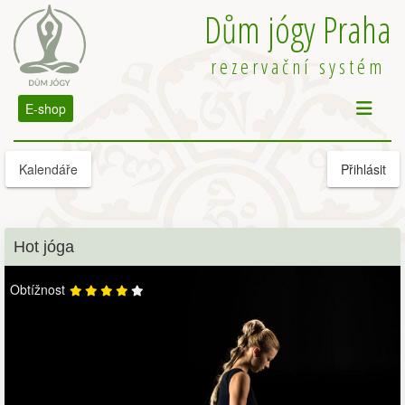
Dům jógy Praha
rezervační systém
E-shop
Kalendáře
Přihlásit
Hot jóga
Obtížnost