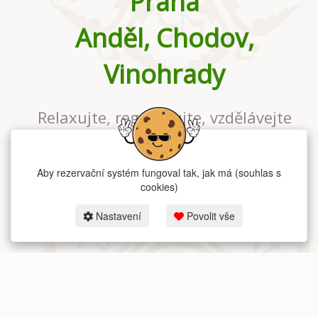
Praha
Anděl, Chodov,
Vinohrady
Relaxujte, regenerujte, vzdělávejte
se v největším jógovém studiu v
Praze
Aby rezervační systém fungoval tak, jak má (souhlas s
cookies)
Nastavení
Povolit vše
2026 dum-jogy.cz & fitness-rezervace.cz - Všechna práva vyhrazena.
Zásady ochrany osobních údajů
zde.
Rezervační systém
pro Dům jógy v Praze.