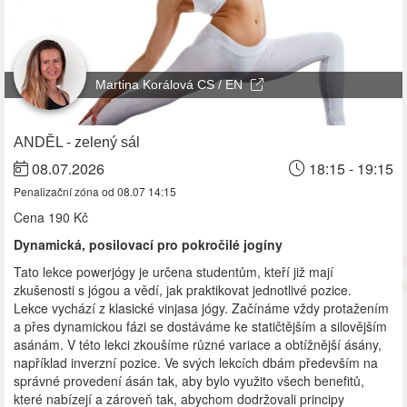
Martina Korálová CS / EN
ANDĚL - zelený sál
08.07.2026
18:15 - 19:15
Penalizační zóna od 08.07 14:15
Cena
190 Kč
Dynamická, posilovací pro pokročilé jogíny
Tato lekce powerjógy je určena studentům, kteří již mají
zkušenosti s jógou a vědí, jak praktikovat jednotlivé pozice.
Lekce vychází z klasické vinjasa jógy. Začínáme vždy protažením
a přes dynamickou fázi se dostáváme ke statičtějším a silovějším
asánám. V této lekci zkoušíme různé variace a obtížnější ásány,
například inverzní pozice. Ve svých lekcích dbám především na
správné provedení ásán tak, aby bylo využito všech benefitů,
které nabízejí a zároveň tak, abychom dodržovali principy