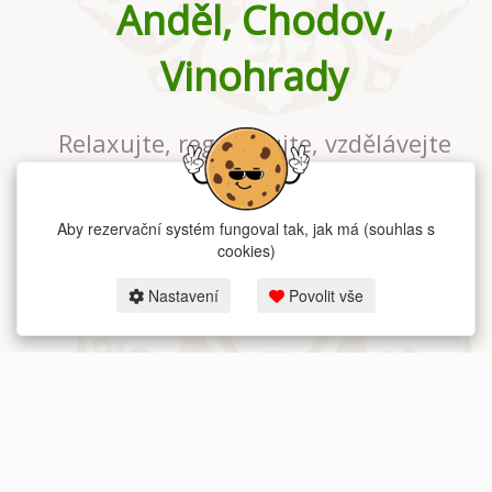
Anděl, Chodov,
Vinohrady
Relaxujte, regenerujte, vzdělávejte
se v největším jógovém studiu v
Praze
Aby rezervační systém fungoval tak, jak má (souhlas s
cookies)
Nastavení
Povolit vše
2026 dum-jogy.cz & fitness-rezervace.cz - Všechna práva vyhrazena.
Zásady ochrany osobních údajů
zde.
Rezervační systém
pro Dům jógy v Praze.
Moje cookies nastavení.