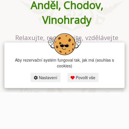
Anděl, Chodov,
Vinohrady
Relaxujte, regenerujte, vzdělávejte
se v největším jógovém studiu v
Praze
Aby rezervační systém fungoval tak, jak má (souhlas s
cookies)
Nastavení
Povolit vše
2026 dum-jogy.cz & fitness-rezervace.cz - Všechna práva vyhrazena.
Zásady ochrany osobních údajů
zde.
Rezervační systém
pro Dům jógy v Praze.
Moje cookies nastavení.