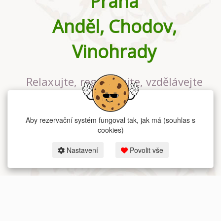
Praha
Anděl, Chodov,
Vinohrady
Relaxujte, regenerujte, vzdělávejte
se v největším jógovém studiu v
Praze
Aby rezervační systém fungoval tak, jak má (souhlas s
cookies)
Nastavení
Povolit vše
2026 dum-jogy.cz & fitness-rezervace.cz - Všechna práva vyhrazena.
Zásady ochrany osobních údajů
zde.
Rezervační systém
pro Dům jógy v Praze.