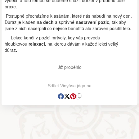
výdech a toto tempo se budeme snažit udržet v průběhu celé
praxe.
Postupně přecházíme k asánám, které nás nabudí na nový den.
Důraz je kladen
na dech
a správné
nastavení pozic
, tak aby
jsme z nich načerpali co nejvíce benefitů ale zároveň posílili tělo.
Lekce končí v pozici mrtvoly, kdy vás provedu
hloubkovou
relaxací,
na kterou dávám v každé lekci velký
důraz
.
Již proběhlo
Sdílet Vinyása jóga na