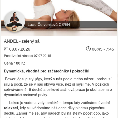
Lucie Červenková CS/EN
ANDĚL - zelený sál
08.07.2026
06:45 - 7:45
Penalizační zóna od 07.07 20:45
Cena
180 Kč
Dynamická, vhodná pro začátečníky i pokročilé
Power jóga je styl jógy, který v nás podle mého názoru probouzí
sílu a pocit, že se v nás ukrývá více, než si myslíme. V pozicích
setrváváme 5- 9 dechů a celkově asánová praxe je obohacena o
dynamické asánové prvky.
Lekce je vedena v dynamickém tempu kdy začínáme úvodní
relaxací,
kdy si uvědomíme náš dech díky plnému jógovému
dechu. Zaměříme se, aby nádech byl na stejný počet dob, jako