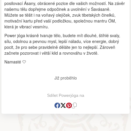
posilovací Ásany, obrácené pozice dle vašich možností. Na závěr
našemu tělu dopřejme odpočinek a uvolnění v Šavásaně.
Můžete se těšit i na voňavý olejíček, zvuk tibetských činelků,
motivační kartu před vaší podložkou, společnou mantru ÓM,
která je vibrací vesmíru.
Power jóga krásně tvaruje tělo, budete mít dlouhé, štíhlé svaly,
sílu, odolnou a pevnou mysl, lepší náladu, více energie, dobrý
pocit, že pro sebe pravidelně děláte jen to nejlepší. Zároveň
začnete pozorovat i větší klid a rovnováhu v životě.
Namasté 🤍
Již proběhlo
Sdílet Powerjóga na