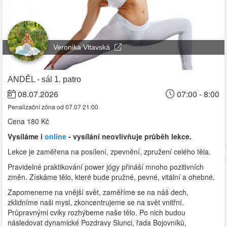
Veronika Vltavská
ANDĚL - sál 1. patro
08.07.2026
07:00 - 8:00
Penalizační zóna od 07.07 21:00
Cena
180 Kč
Vysíláme i
online
- vysílání neovlivňuje průběh lekce.
Lekce je zaměřena na posílení, zpevnění, zpružení celého těla.
Pravidelné praktikování power jógy přináší mnoho pozitivních
změn. Získáme tělo, které bude pružné, pevné, vitální a ohebné.
Zapomeneme na vnější svět, zaměříme se na náš dech,
zklidníme naši mysl, zkoncentrujeme se na svět vnitřní.
Průpravnými cviky rozhýbeme naše tělo. Po nich budou
následovat dynamické Pozdravy Slunci, řada Bojovníků,