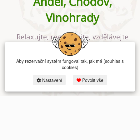
Anděl, Chodov,
Vinohrady
Relaxujte, regenerujte, vzdělávejte
se v největším jógovém studiu v
Praze
Aby rezervační systém fungoval tak, jak má (souhlas s
cookies)
Nastavení
Povolit vše
2026 dum-jogy.cz & fitness-rezervace.cz - Všechna práva vyhrazena.
Zásady ochrany osobních údajů
zde.
Rezervační systém
pro Dům jógy v Praze.
Moje cookies nastavení.