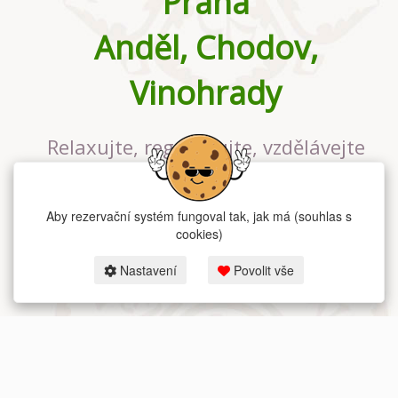
Praha
Anděl, Chodov,
Vinohrady
Relaxujte, regenerujte, vzdělávejte
se v největším jógovém studiu v
Praze
Aby rezervační systém fungoval tak, jak má (souhlas s
cookies)
Nastavení
Povolit vše
2026 dum-jogy.cz & fitness-rezervace.cz - Všechna práva vyhrazena.
Zásady ochrany osobních údajů
zde.
Rezervační systém
pro Dům jógy v Praze.