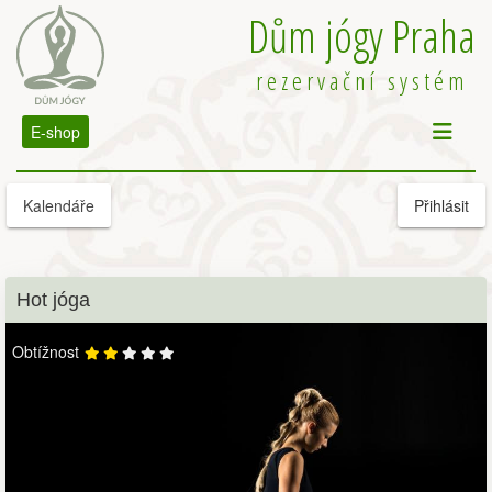
Dům jógy Praha
rezervační systém
E-shop
Kalendáře
Přihlásit
Hot jóga
Obtížnost