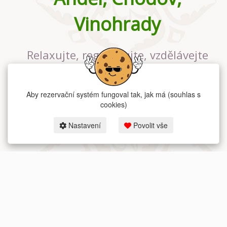
Vinohrady
Relaxujte, regenerujte, vzdělávejte
se v největším jógovém studiu v
Praze
Aby rezervační systém fungoval tak, jak má (souhlas s
cookies)
Nastavení
Povolit vše
2026 dum-jogy.cz & fitness-rezervace.cz - Všechna práva vyhrazena.
Zásady ochrany osobních údajů
zde.
Rezervační systém
pro Dům jógy v Praze.
Moje cookies nastavení.